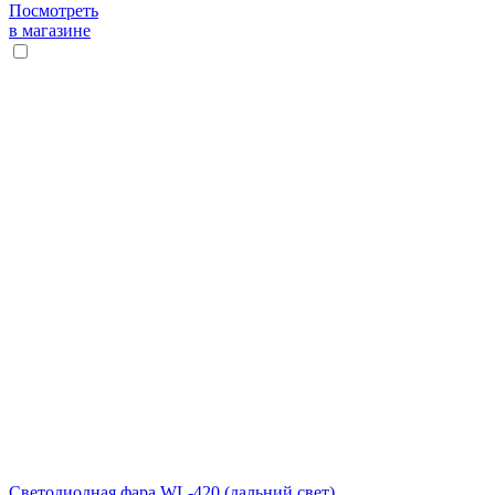
Посмотреть
в магазине
Светодиодная фара WL-420 (дальний свет)