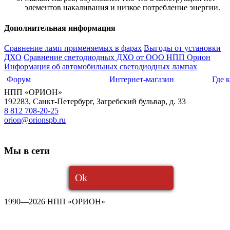
элементов накаливания и низкое потребление энергии.
Дополнительная информация
Сравнение ламп применяемых в фарах
Выгоды от установки
ДХО
Сравнение светодиодных ДХО от ООО НПП Орион
Информация об автомобильных светодиодных лампах
Форум
Интернет-магазин
Где 
НПП «ОРИОН»
192283
,
Санкт-Петербург
,
Загребский бульвар, д. 33
8 812 708-20-25
orion@orionspb.ru
Мы в сети
Ok
1990—2026 НПП «ОРИОН»