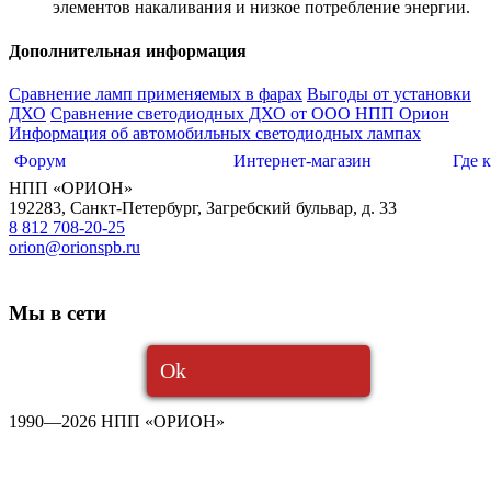
элементов накаливания и низкое потребление энергии.
Дополнительная информация
Сравнение ламп применяемых в фарах
Выгоды от установки
ДХО
Сравнение светодиодных ДХО от ООО НПП Орион
Информация об автомобильных светодиодных лампах
Форум
Интернет-магазин
Где 
НПП «ОРИОН»
192283
,
Санкт-Петербург
,
Загребский бульвар, д. 33
8 812 708-20-25
orion@orionspb.ru
Мы в сети
Ok
1990—2026 НПП «ОРИОН»