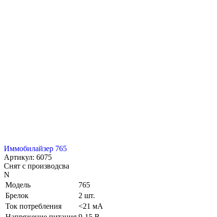
Иммобилайзер 765
Артикул: 6075
Снят с производсва
N
Модель
765
Брелок
2 шт.
Ток потребления
<21 мА
Напряжение питания
9-15 В