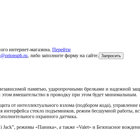
ного интернет-магазина.
Перейти
n@orionspb.ru
, либо заполните форму на сайте.
Запросить
езависимой памятью, ударопрочными брелками и надежной защи
и этом вмешательство в проводку при этом будет минимальным.
а от интеллектуального взлома (подбором кода), управление 
 интерфейса стекло подъемников, режим бесшумной работы, вст
ополнительного охранного датчика.
ack”, режимы «Паника», а также «Valet» и Безопасное вождени