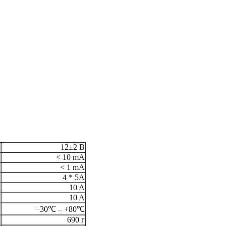
12±2 В
< 10 mА
< 1 mА
4 * 5A
10 A
10 A
−30℃ – +80℃
690 г