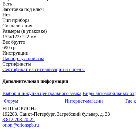
Есть
Заготовка под ключ
Нет
Тип прибора
Сигнализация
Размеры (в упаковке)
155х122х122 мм
Вес брутто
690 гр.
Инструкции
Паспорт устройства
Сертификаты
Сертификат на сигнализации и сирены
Дополнительная информация
Выбор и покупка центрального замка
Виды автомобильных ох
Форум
Интернет-магазин
Где 
НПП «ОРИОН»
192283
,
Санкт-Петербург
,
Загребский бульвар, д. 33
8 812 708-20-25
orion@orionspb.ru