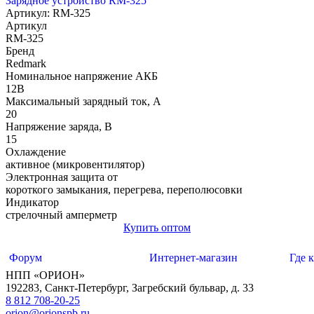
Зарядное устройство RM-325
Артикул: RM-325
Артикул
RM-325
Бренд
Redmark
Номинальное напряжение АКБ
12В
Максимальный зарядный ток, А
20
Напряжение заряда, В
15
Охлаждение
активное (микровентилятор)
Электронная защита от
короткого замыкания, перегрева, переполюсовки
Индикатор
стрелочный амперметр
Купить оптом
Форум
Интернет-магазин
Где 
НПП «ОРИОН»
192283
,
Санкт-Петербург
,
Загребский бульвар, д. 33
8 812 708-20-25
orion@orionspb.ru