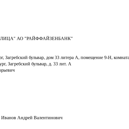
ОЛИЦА" АО "РАЙФФАЙЗЕНБАНК"
г, Загребский бульвар, дом 33 литера А, помещение 9-Н, комната
рг, Загребский бульвар, д. 33 лит. А
орьевич
7-51 Иванов Андрей Валентинович