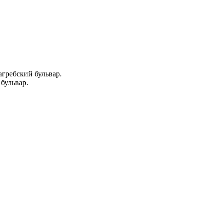
агребский бульвар.
бульвар.