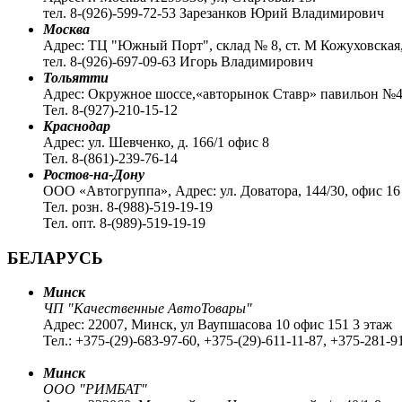
тел. 8-(926)-599-72-53 Зарезанков Юрий Владимирович
Москва
Адрес: ТЦ "Южный Порт", склад № 8, ст. М Кожуховская,
тел. 8-(926)-697-09-63 Игорь Владимирович
Тольятти
Адрес: Окружное шоссе,«авторынок Ставр» павильон №4,
Тел. 8-(927)-210-15-12
Краснодар
Адрес: ул. Шевченко, д. 166/1 офис 8
Тел. 8-(861)-239-76-14
Ростов-на-Дону
ООО «Автогруппа», Адрес: ул. Доватора, 144/30, офис 16
Тел. розн. 8-(988)-519-19-19
Тел. опт. 8-(989)-519-19-19
БЕЛАРУСЬ
Минск
ЧП "Качественные АвтоТовары"
Адрес: 22007, Минск, ул Ваупшасова 10 офис 151 3 этаж
Тел.: +375-(29)-683-97-60, +375-(29)-611-11-87, +375-281-9
Минск
ООО "РИМБАТ"