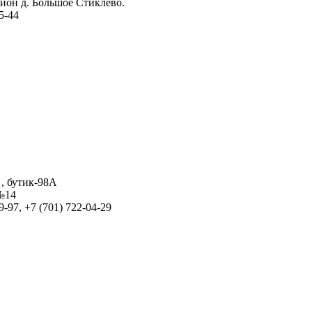
айон д. Большое Стиклево.
15-44
 , бутик-98А
 №14
9-97, +7 (701) 722-04-29