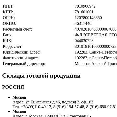
ИНН:
7810906942
КПП:
781601001
ОГРН:
1207800146850
ОКПО:
46317446
Расчетный счет:
40702810403000067680
Банк:
Ф-Л "СЕВЕРНАЯ СТ
БИК:
044030723
Корр. счет:
30101810100000000723
Юридический адрес:
192283, Санкт-Петербур
Фактический адрес:
192283, г.Санкт-Петербу
Генеральный директор:
Морозов Алексей Григ
Склады готовой продукции
РОССИЯ
Москва
Адрес: ул.Енисейская д.46, подъезд 2, оф.102
Тел. +7(499)110-49-12, 8-(916)-194-57-48, 8-(916)-650-0
Москва
Адрес: г. Москва .1299336, ул, Стартовая 15.