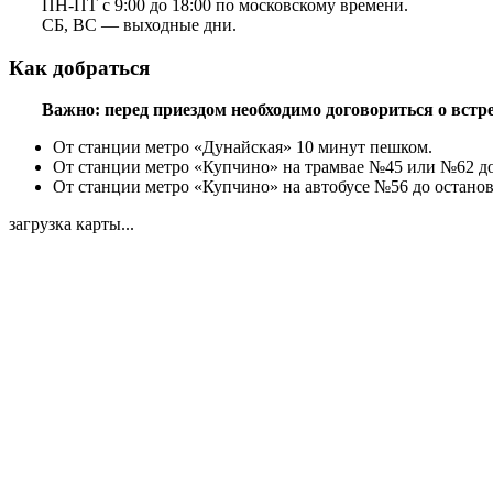
ПН-ПТ с 9:00 до 18:00 по московскому времени.
СБ, ВС — выходные дни.
Как добраться
Важно: перед приездом необходимо договориться о встре
От станции метро «Дунайская» 10 минут пешком.
От станции метро «Купчино» на трамвае №45 или №62 до о
От станции метро «Купчино» на автобусе №56 до остановк
загрузка карты...