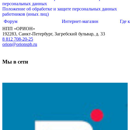
персональных данных
Положение об обработке и защите персональных данных
работников (иных лиц)
Форум
Интернет-магазин
Где 
НПП «ОРИОН»
192283
,
Санкт-Петербург
,
Загребский бульвар, д. 33
8 812 708-20-25
orion@orionspb.ru
Мы в сети