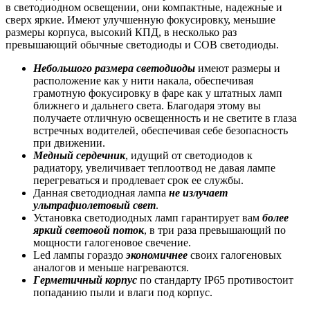
в светодиодном освещении, они компактные, надежные и
сверх яркие. Имеют улучшенную фокусировку, меньшие
размеры корпуса, высокий КПД, в несколько раз
превышающий обычные светодиоды и COB светодиоды.
Небольшого размера светодиоды
имеют размеры и
расположение как у нити накала, обеспечивая
грамотную фокусировку в фаре как у штатных ламп
ближнего и дальнего света. Благодаря этому вы
получаете отличную освещенность и не светите в глаза
встречных водителей, обеспечивая себе безопасность
при движении.
Медный сердечник
, идущий от светодиодов к
радиатору, увеличивает теплоотвод не давая лампе
перегреваться и продлевает срок ее службы.
Данная светодиодная лампа
не излучает
ультрафиолетовый свет
.
Установка светодиодных ламп гарантирует вам
более
яркий световой поток
, в три раза превышающий по
мощности галогеновое свечение.
Led лампы гораздо
экономичнее
своих галогеновых
аналогов и меньше нагреваются.
Герметичный корпус
по стандарту IP65 противостоит
попаданию пыли и влаги под корпус.