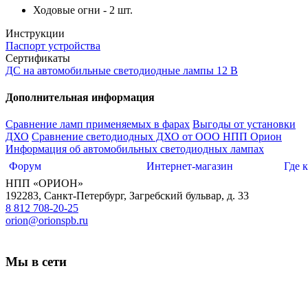
Ходовые огни - 2 шт.
Инструкции
Паспорт устройства
Сертификаты
ДС на автомобильные светодиодные лампы 12 В
Дополнительная информация
Сравнение ламп применяемых в фарах
Выгоды от установки
ДХО
Сравнение светодиодных ДХО от ООО НПП Орион
Информация об автомобильных светодиодных лампах
Форум
Интернет-магазин
Где 
НПП «ОРИОН»
192283
,
Санкт-Петербург
,
Загребский бульвар, д. 33
8 812 708-20-25
orion@orionspb.ru
Мы в сети