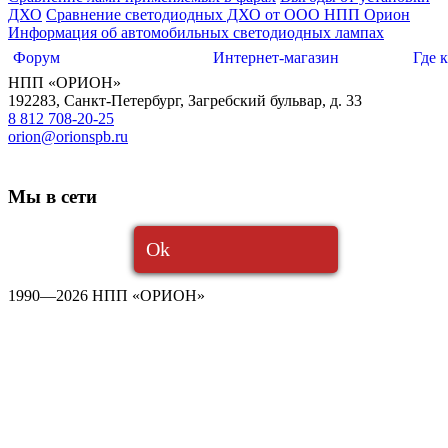
ДХО
Сравнение светодиодных ДХО от ООО НПП Орион
Информация об автомобильных светодиодных лампах
Форум
Интернет-магазин
Где 
НПП «ОРИОН»
192283
,
Санкт-Петербург
,
Загребский бульвар, д. 33
8 812 708-20-25
orion@orionspb.ru
Мы в сети
Ok
1990—2026 НПП «ОРИОН»