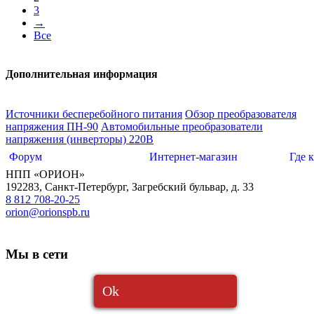
3
→
Все
Дополнительная информация
Источники бесперебойного питания
Обзор преобразователя
напряжения ПН-90
Автомобильные преобразователи
напряжения (инверторы) 220В
Форум
Интернет-магазин
Где 
НПП «ОРИОН»
192283
,
Санкт-Петербург
,
Загребский бульвар, д. 33
8 812 708-20-25
orion@orionspb.ru
Мы в сети
Ok