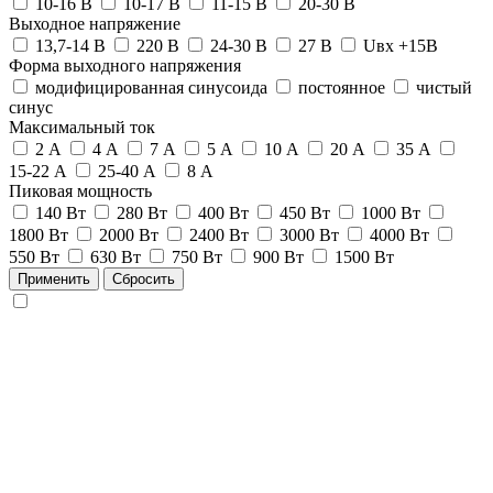
10-16 В
10-17 В
11-15 В
20-30 В
Выходное напряжение
13,7-14 В
220 В
24-30 В
27 В
Uвх +15В
Форма выходного напряжения
модифицированная синусоида
постоянное
чистый
синус
Максимальный ток
2 А
4 А
7 А
5 А
10 А
20 А
35 А
15-22 А
25-40 А
8 А
Пиковая мощность
140 Вт
280 Вт
400 Вт
450 Вт
1000 Вт
1800 Вт
2000 Вт
2400 Вт
3000 Вт
4000 Вт
550 Вт
630 Вт
750 Вт
900 Вт
1500 Вт