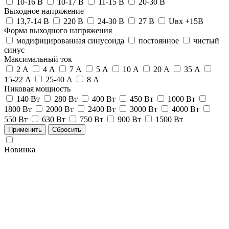
10-16 В
10-17 В
11-15 В
20-30 В
Выходное напряжение
13,7-14 В
220 В
24-30 В
27 В
Uвх +15В
Форма выходного напряжения
модифицированная синусоида
постоянное
чистый
синус
Максимальный ток
2 А
4 А
7 А
5 А
10 А
20 А
35 А
15-22 А
25-40 А
8 А
Пиковая мощность
140 Вт
280 Вт
400 Вт
450 Вт
1000 Вт
1800 Вт
2000 Вт
2400 Вт
3000 Вт
4000 Вт
550 Вт
630 Вт
750 Вт
900 Вт
1500 Вт
Новинка