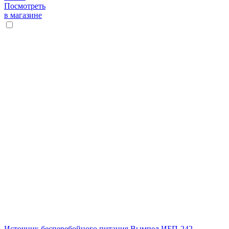
Посмотреть
в магазине
Источник бесперебойного питания Вымпел ИБП-242