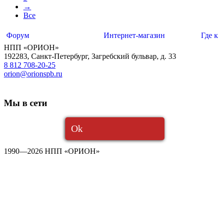
→
Все
Форум
Интернет-магазин
Где 
НПП «ОРИОН»
192283
,
Санкт-Петербург
,
Загребский бульвар, д. 33
8 812 708-20-25
orion@orionspb.ru
Мы в сети
Ok
1990—2026 НПП «ОРИОН»