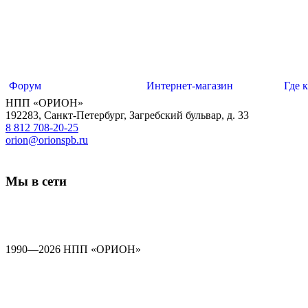
Форум
Интернет-магазин
Где 
НПП «ОРИОН»
192283
,
Санкт-Петербург
,
Загребский бульвар, д. 33
8 812 708-20-25
orion@orionspb.ru
Мы в сети
1990—2026 НПП «ОРИОН»