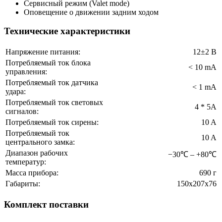
Сервисный режим (Valet mode)
Оповещение о движении задним ходом
Технические характеристики
Напряжение питания:
12±2 В
Потребляемый ток блока
< 10 mА
управления:
Потребляемый ток датчика
< 1 mА
удара:
Потребляемый ток световых
4 * 5A
сигналов:
Потребляемый ток сирены:
10 A
Потребляемый ток
10 A
центрального замка:
Диапазон рабочих
−30℃ – +80℃
температур:
Масса прибора:
690 г
Габариты:
150x207x76
Комплект поставки