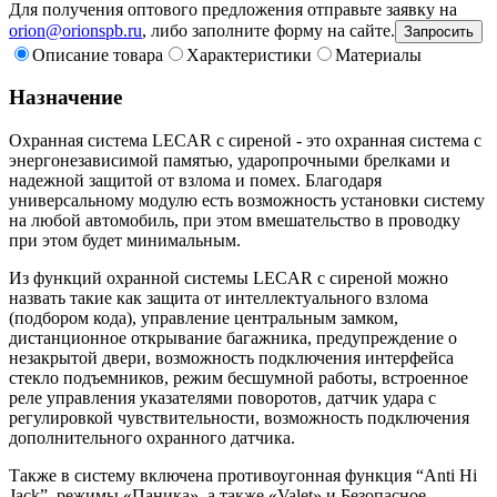
Для получения оптового предложения отправьте заявку на
orion@orionspb.ru
, либо заполните форму на сайте.
Запросить
Описание товара
Характеристики
Материалы
Назначение
Охранная система LECAR с сиреной - это охранная система с
энергонезависимой памятью, ударопрочными брелками и
надежной защитой от взлома и помех. Благодаря
универсальному модулю есть возможность установки систему
на любой автомобиль, при этом вмешательство в проводку
при этом будет минимальным.
Из функций охранной системы LECAR с сиреной можно
назвать такие как защита от интеллектуального взлома
(подбором кода), управление центральным замком,
дистанционное открывание багажника, предупреждение о
незакрытой двери, возможность подключения интерфейса
стекло подъемников, режим бесшумной работы, встроенное
реле управления указателями поворотов, датчик удара с
регулировкой чувствительности, возможность подключения
дополнительного охранного датчика.
Также в систему включена противоугонная функция “Anti Hi
Jack”, режимы «Паника», а также «Valet» и Безопасное