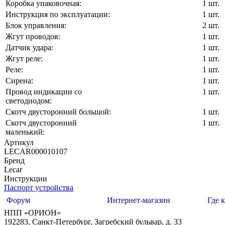
Коробка упаковочная:
1 шт.
Инструкция по эксплуатации:
1 шт.
Блок управления:
2 шт.
Жгут проводов:
1 шт.
Датчик удара:
1 шт.
Жгут реле:
1 шт.
Реле:
1 шт.
Сирена:
1 шт.
Провод индикации со
1 шт.
светодиодом:
Скотч двусторонний большой:
1 шт.
Скотч двусторонний
1 шт.
маленький:
Артикул
LECAR000010107
Бренд
Lecar
Инструкции
Паспорт устройства
Форум
Интернет-магазин
Где 
НПП «ОРИОН»
192283
,
Санкт-Петербург
,
Загребский бульвар, д. 33