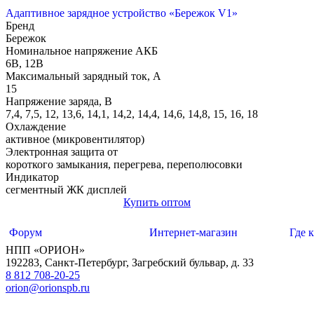
Адаптивное зарядное устройство «Бережок V1»
Бренд
Бережок
Номинальное напряжение АКБ
6В, 12В
Максимальный зарядный ток, А
15
Напряжение заряда, В
7,4, 7,5, 12, 13,6, 14,1, 14,2, 14,4, 14,6, 14,8, 15, 16, 18
Охлаждение
активное (микровентилятор)
Электронная защита от
короткого замыкания, перегрева, переполюсовки
Индикатор
сегментный ЖК дисплей
Купить оптом
Форум
Интернет-магазин
Где 
НПП «ОРИОН»
192283
,
Санкт-Петербург
,
Загребский бульвар, д. 33
8 812 708-20-25
orion@orionspb.ru