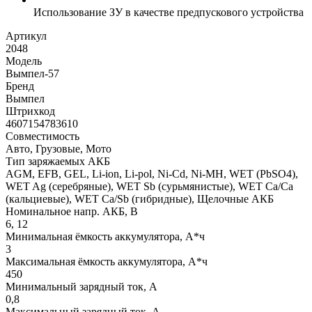
Использование ЗУ в качестве предпускового устройства
Артикул
2048
Модель
Вымпел-57
Бренд
Вымпел
Штрихкод
4607154783610
Совместимость
Авто, Грузовые, Мото
Тип заряжаемых АКБ
AGM, EFB, GEL, Li-ion, Li-pol, Ni-Cd, Ni-MH, WET (PbSO4),
WET Ag (серебряные), WET Sb (сурьмянистые), WET Сa/Ca
(кальциевые), WET Сa/Sb (гибридные), Щелочные АКБ
Номинальное напр. АКБ, В
6, 12
Минимальная ёмкость аккумулятора, А*ч
3
Максимальная ёмкость аккумулятора, А*ч
450
Минимальный зарядный ток, А
0,8
Максимальный зарядный ток, А