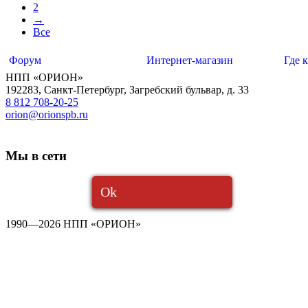
2
→
Все
Форум
Интернет-магазин
Где 
НПП «ОРИОН»
192283
,
Санкт-Петербург
,
Загребский бульвар, д. 33
8 812 708-20-25
orion@orionspb.ru
Мы в сети
Ok
1990—2026 НПП «ОРИОН»