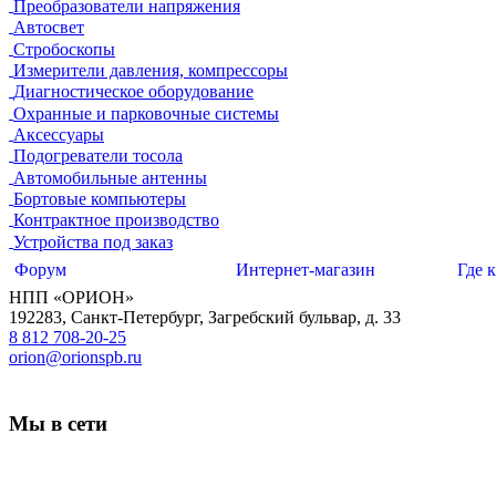
Преобразователи напряжения
Автосвет
Стробоскопы
Измерители давления, компрессоры
Диагностическое оборудование
Охранные и парковочные системы
Аксессуары
Подогреватели тосола
Автомобильные антенны
Бортовые компьютеры
Контрактное производство
Устройства под заказ
Форум
Интернет-магазин
Где 
НПП «ОРИОН»
192283
,
Санкт-Петербург
,
Загребский бульвар, д. 33
8 812 708-20-25
orion@orionspb.ru
Мы в сети