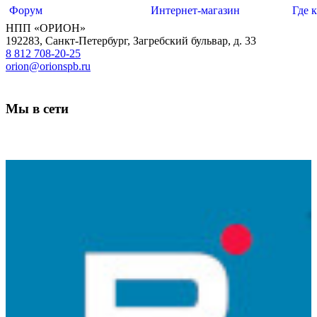
Форум
Интернет-магазин
Где 
НПП «ОРИОН»
192283
,
Санкт-Петербург
,
Загребский бульвар, д. 33
8 812 708-20-25
orion@orionspb.ru
Мы в сети