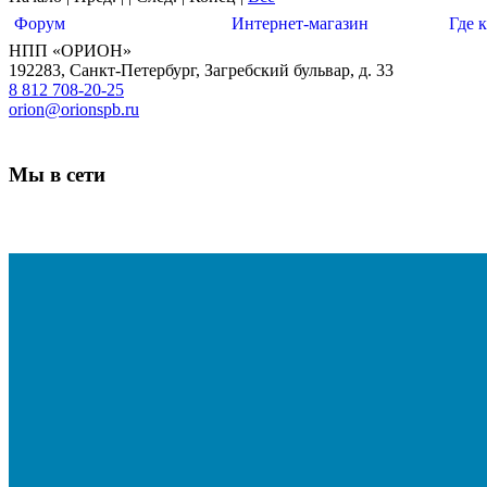
Форум
Интернет-магазин
Где 
НПП «ОРИОН»
192283
,
Санкт-Петербург
,
Загребский бульвар, д. 33
8 812 708-20-25
orion@orionspb.ru
Мы в сети