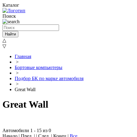
Каталог
Поиск
Найти
△
▽
Главная
>
Бортовые компьютеры
>
Подбор БК по марке автомобиля
>
Great Wall
Great Wall
Автомобили 1 - 15 из 0
Начало | Пред. | | След. | Конец
|
Все