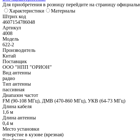
Для приобретения в розницу перейдите на страницу официаль
Характеристики
Материалы
Штрих код
4607154786048
Артикул
4008
Модель
622-2
Производитель
Китай
Поставщик
ООО "НПП "ОРИОН"
Вид антенны
радио
Тип антенны
пассивная
Диапазон частот
FM (90-108 МГц), ДМВ (470-860 МГц), УКВ (64-73 МГц)
Длина кабеля
1,6 м
Длина антенны
0,4 м
Место установки
отверстие в кузове (врезная)