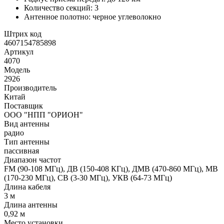
Количество секций: 3
Антенное полотно: черное углеволокно
Штрих код
4607154785898
Артикул
4070
Модель
2926
Производитель
Китай
Поставщик
ООО "НПП "ОРИОН"
Вид антенны
радио
Тип антенны
пассивная
Диапазон частот
FM (90-108 МГц), ДВ (150-408 КГц), ДМВ (470-860 МГц), МВ
(170-230 МГц), СВ (3-30 МГц), УКВ (64-73 МГц)
Длина кабеля
3 м
Длина антенны
0,92 м
Место установки