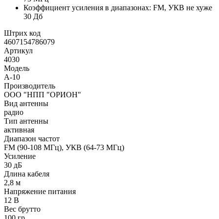
Коэффициент усиления в диапазонах: FM, УКВ не хуже
30 Дб
Штрих код
4607154786079
Артикул
4030
Модель
A-10
Производитель
ООО "НПП "ОРИОН"
Вид антенны
радио
Тип антенны
активная
Диапазон частот
FM (90-108 МГц), УКВ (64-73 МГц)
Усиление
30 дБ
Длина кабеля
2,8 м
Напряжение питания
12 В
Вес брутто
100 гр.