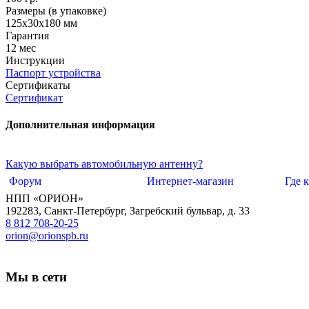
Размеры (в упаковке)
125х30х180 мм
Гарантия
12 мес
Инструкции
Паспорт устройства
Сертификаты
Сертификат
Дополнительная информация
Какую выбрать автомобильную антенну?
Форум
Интернет-магазин
Где 
НПП «ОРИОН»
192283
,
Санкт-Петербург
,
Загребский бульвар, д. 33
8 812 708-20-25
orion@orionspb.ru
Мы в сети