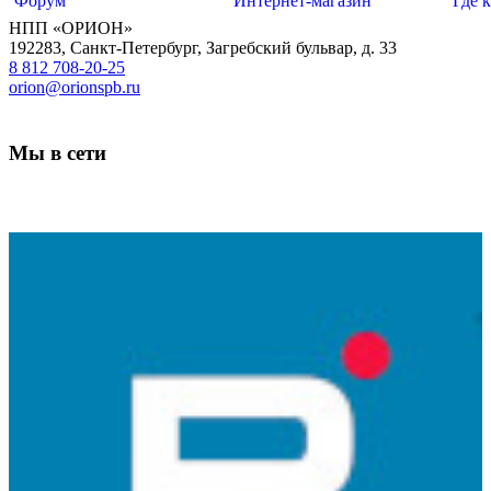
Форум
Интернет-магазин
Где 
НПП «ОРИОН»
192283
,
Санкт-Петербург
,
Загребский бульвар, д. 33
8 812 708-20-25
orion@orionspb.ru
Мы в сети