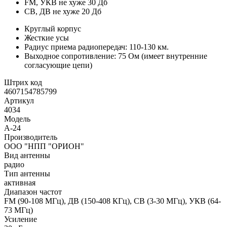
FM, УКВ не хуже 30 Дб
СВ, ДВ не хуже 20 Дб
Круглый корпус
Жесткие усы
Радиус приема радиопередач: 110-130 км.
Выходное сопротивление: 75 Ом (имеет внутренние
согласующие цепи)
Штрих код
4607154785799
Артикул
4034
Модель
А-24
Производитель
ООО "НПП "ОРИОН"
Вид антенны
радио
Тип антенны
активная
Диапазон частот
FM (90-108 МГц), ДВ (150-408 КГц), СВ (3-30 МГц), УКВ (64-
73 МГц)
Усиление