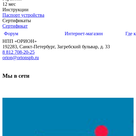
12 мес
Инструкции
Паспорт устройства
Сертификаты
Сертификат
Форум
Интернет-магазин
Где 
НПП «ОРИОН»
192283
,
Санкт-Петербург
,
Загребский бульвар, д. 33
8 812 708-20-25
orion@orionspb.ru
Мы в сети