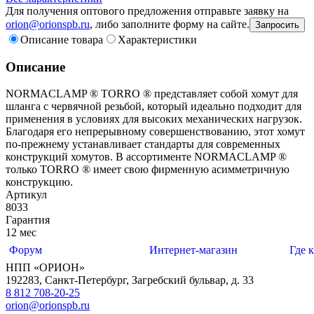
Для получения оптового предложения отправьте заявку на
orion@orionspb.ru
, либо заполните форму на сайте.
Запросить
Описание товара
Характеристики
Описание
NORMACLAMP ® TORRO ® представляет собой хомут для
шланга с червячной резьбой, который идеально подходит для
применения в условиях для высоких механических нагрузок.
Благодаря его непрерывному совершенствованию, этот хомут
по-прежнему устанавливает стандарты для современных
конструкций хомутов. В ассортименте NORMACLAMP ®
только TORRO ® имеет свою фирменную асимметричную
конструкцию.
Артикул
8033
Гарантия
12 мес
Форум
Интернет-магазин
Где 
НПП «ОРИОН»
192283
,
Санкт-Петербург
,
Загребский бульвар, д. 33
8 812 708-20-25
orion@orionspb.ru