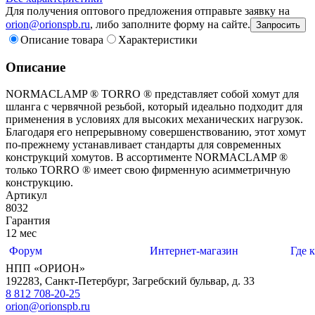
Для получения оптового предложения отправьте заявку на
orion@orionspb.ru
, либо заполните форму на сайте.
Запросить
Описание товара
Характеристики
Описание
NORMACLAMP ® TORRO ® представляет собой хомут для
шланга с червячной резьбой, который идеально подходит для
применения в условиях для высоких механических нагрузок.
Благодаря его непрерывному совершенствованию, этот хомут
по-прежнему устанавливает стандарты для современных
конструкций хомутов. В ассортименте NORMACLAMP ®
только TORRO ® имеет свою фирменную асимметричную
конструкцию.
Артикул
8032
Гарантия
12 мес
Форум
Интернет-магазин
Где 
НПП «ОРИОН»
192283
,
Санкт-Петербург
,
Загребский бульвар, д. 33
8 812 708-20-25
orion@orionspb.ru