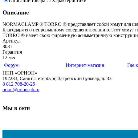
Описание товара
Характеристики
Описание
NORMACLAMP ® TORRO ® представляет собой хомут для шланга
Благодаря его непрерывному совершенствованию, этот хомут
TORRO ® имеет свою фирменную асимметричную конструкци
Артикул
8031
Гарантия
12 мес
Форум
Интернет-магазин
Где 
НПП «ОРИОН»
192283
,
Санкт-Петербург
,
Загребский бульвар, д. 33
8 812 708-20-25
orion@orionspb.ru
Мы в сети