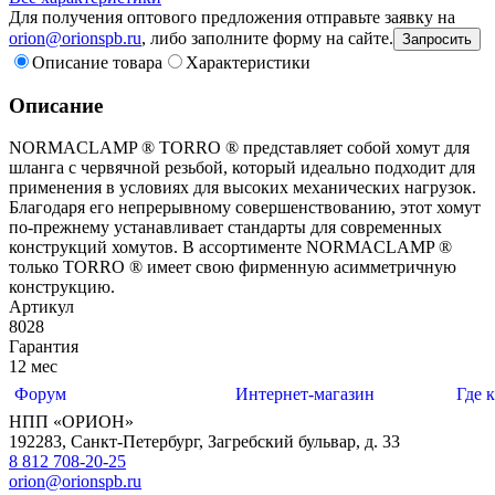
Для получения оптового предложения отправьте заявку на
orion@orionspb.ru
, либо заполните форму на сайте.
Запросить
Описание товара
Характеристики
Описание
NORMACLAMP ® TORRO ® представляет собой хомут для
шланга с червячной резьбой, который идеально подходит для
применения в условиях для высоких механических нагрузок.
Благодаря его непрерывному совершенствованию, этот хомут
по-прежнему устанавливает стандарты для современных
конструкций хомутов. В ассортименте NORMACLAMP ®
только TORRO ® имеет свою фирменную асимметричную
конструкцию.
Артикул
8028
Гарантия
12 мес
Форум
Интернет-магазин
Где 
НПП «ОРИОН»
192283
,
Санкт-Петербург
,
Загребский бульвар, д. 33
8 812 708-20-25
orion@orionspb.ru