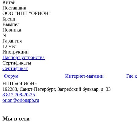
Китай
Поставщик
ООО "НПП "ОРИОН"
Бренд
Вымпел
Новинка
N
Гарантия
12 мес
Инструкции
Паспорт устройства
Сертификаты
Сертификат
Форум
Интернет-магазин
Где 
НПП «ОРИОН»
192283
,
Санкт-Петербург
,
Загребский бульвар, д. 33
8 812 708-20-25
orion@orionspb.ru
Мы в сети