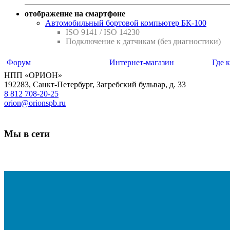
отображение на смартфоне
Автомобильный бортовой компьютер БК-100
ISO 9141 / ISO 14230
Подключение к датчикам (без диагностики)
Форум
Интернет-магазин
Где 
НПП «ОРИОН»
192283
,
Санкт-Петербург
,
Загребский бульвар, д. 33
8 812 708-20-25
orion@orionspb.ru
Мы в сети