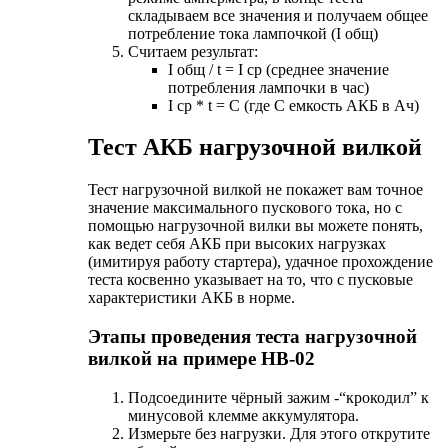
складываем все значения и получаем общее
потребление тока лампочкой (I общ)
Считаем результат:
I общ / t = I ср (среднее значение
потребления лампочки в час)
I ср * t = C (где С емкость АКБ в Ач)
Тест АКБ нагрузочной вилкой
Тест нагрузочной вилкой не покажет вам точное
значение максимального пускового тока, но с
помощью нагрузочной вилки вы можете понять,
как ведет себя АКБ при высоких нагрузках
(имитируя работу стартера), удачное прохождение
теста косвенно указывает на то, что с пусковые
характеристики АКБ в норме.
Этапы проведения теста нагрузочной
вилкой на примере НВ-02
Подсоедините чёрный зажим -“крокодил” к
минусовой клемме аккумулятора.
Измерьте без нагрузки. Для этого открутите