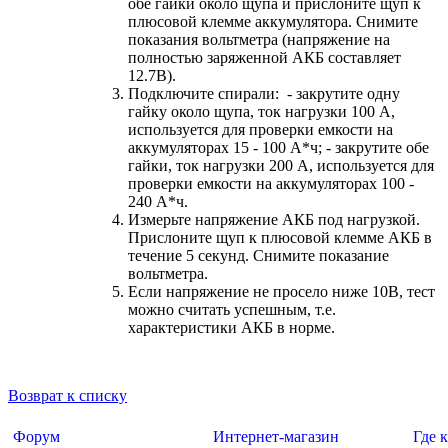
обе гайки около щупа и прислоните щуп к
плюсовой клемме аккумулятора. Снимите
показания вольтметра (напряжение на
полностью заряженной АКБ составляет
12.7В).
Подключите спирали: - закрутите одну
гайку около щупа, ток нагрузки 100 А,
используется для проверки емкости на
аккумуляторах 15 - 100 А*ч; - закрутите обе
гайки, ток нагрузки 200 А, используется для
проверки емкости на аккумуляторах 100 -
240 А*ч.
Измерьте напряжение АКБ под нагрузкой.
Прислоните щуп к плюсовой клемме АКБ в
течение 5 секунд. Снимите показание
вольтметра.
Если напряжение не просело ниже 10В, тест
можно считать успешным, т.е.
характеристики АКБ в норме.
Возврат к списку
Форум
Интернет-магазин
Где 