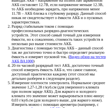
выводах АКБ – напряжение на полностью заряженной
АКБ составляет 12.7В, если напряжение меньше 12.3В,
то АКБ необходимо зарядить, при напряжении менее
11.7В – АКБ близка к глубокому разряду. Данный способ
никак не свидетельствует о ёмкости АКБ и о пусковых
характеристиках.
Разряд стабильным током с помощью
профессиональных разрядно-диагностических
устройств. Этот способ самый точный для измерения
ёмкости, но к сожалению, стоимость таких устройств в
несколько раз выше стоимости АКБ.
Диагностика с помощью тестера АКБ – данный способ
так же достаточно точно и быстро определяет реальную
ёмкость и измеряет пусковой ток. (
Видео обзор на тестер
АКБ ВА1000
)
20-ти часовой разрядный тест АКБ, достаточно точный
способ измерить ёмкость АКБ и, что самое главное,
доступный практически каждому (этот способ мы
детально разберем в следующем разделе).
Измерение плотности электролита. Нормальное среднее
значение 1,27-1,28 г/куб.см (для умеренного климата
при полном заряде АКБ). Для жаркого и холодного
климата это значение может варьироваться плюс-минус
0,03 г/куб.см (для холодного выше, для жаркого ниже).
Измерить можно с помощью ареометра (например, с