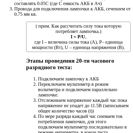
составлять 0.05С (где С емкость АКБ в Ач)
Провода для подключения лампочки к АКБ, сечением от
0.75 мм кв.
( прим. Как рассчитать силу тока которую
потребляет лампочка.)
I = P/U
,
где I – величина силы тока (А), Р– единица
мощности (Вт), U – единица напряжения (В).
Этапы проведения 20-ти часового
разрядного теста:
Подключаем лампочку к АКБ
Переключаем мультиметр в режим
вольтметра и подключаем параллельно
лампочке.
Отслеживаем напряжение каждый час пока
напряжение не упадет до 11.5В (записываем
общее количество часов (t))
По мере разряда каждый час снимаем ток
потребления лампочки, для этого
подключаем мультиметр последовательно в
режиме амперметра, в конце теста