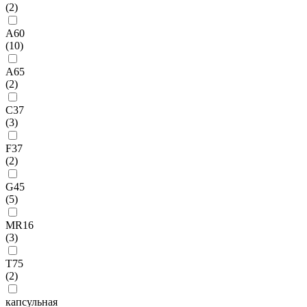
(
2
)
A60
(
10
)
A65
(
2
)
C37
(
3
)
F37
(
2
)
G45
(
5
)
MR16
(
3
)
T75
(
2
)
капсульная