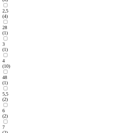
2,5
(
4
)
28
(
1
)
3
(
1
)
4
(
10
)
48
(
1
)
5,5
(
2
)
6
(
2
)
7
(
2
)