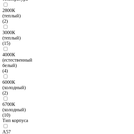
2800К
(теплый)
(
2
)
3000К
(теплый)
(
15
)
4000К
(естественный
белый)
(
4
)
6000К
(холодный)
(
2
)
6700К
(холодный)
(
10
)
Тип корпуса
A57