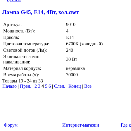
Лампа G45, E14, 4Вт, хол.свет
Артикул:
9010
Мощность (Вт):
4
Цоколь:
E14
Цветовая температура:
6700К (холодный)
Световой поток (Лм):
240
Эквивалент лампы
30 Вт
накаливания:
Материал корпуса:
керамика
Время работы (ч):
30000
Товары 19 - 24 из 33
Начало
|
Пред.
|
2
3
4
5
6
|
След.
|
Конец
|
Все
Форум
Интернет-магазин
Где 