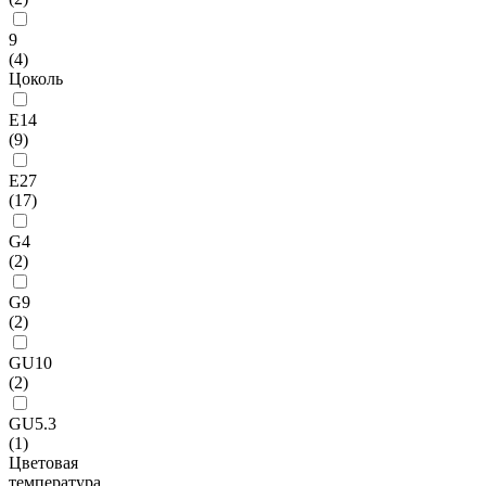
9
(
4
)
Цоколь
E14
(
9
)
E27
(
17
)
G4
(
2
)
G9
(
2
)
GU10
(
2
)
GU5.3
(
1
)
Цветовая
температура